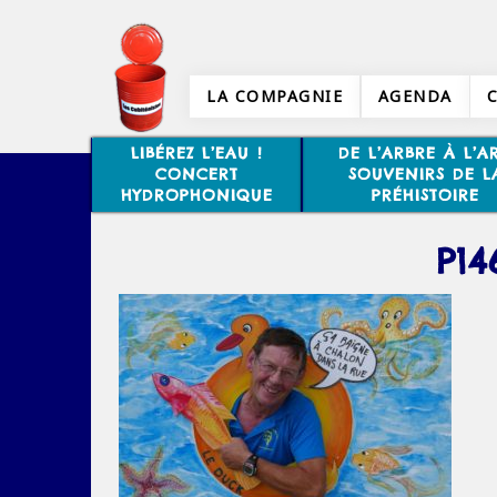
LA COMPAGNIE
AGENDA
LIBÉREZ L’EAU !
DE L’ARBRE À L’AR
CONCERT
SOUVENIRS DE L
HYDROPHONIQUE
PRÉHISTOIRE
P14