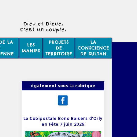
Dieu et Dieue.
C’est un couple.
Elle est pleine.
DE LA
PROJETS
LA
LES
E
DE
CONSCIENCE
MANIFS
IENNE
TERRITOIRE
DE SULTAN
également sous la rubrique
La Cubipostale Bons Baisers d’Orly
en Fête 7 juin 2026