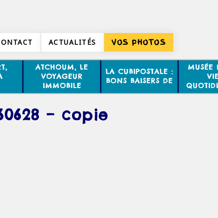
CONTACT
ACTUALITÉS
VOS PHOTOS
T,
ATCHOUM, LE
MUSÉE 
LA CUBIPOSTALE :
A
VOYAGEUR
VI
BONS BAISERS DE
IMMOBILE
QUOTID
60628 – copie