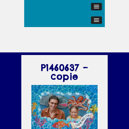
P1460637 –
copie