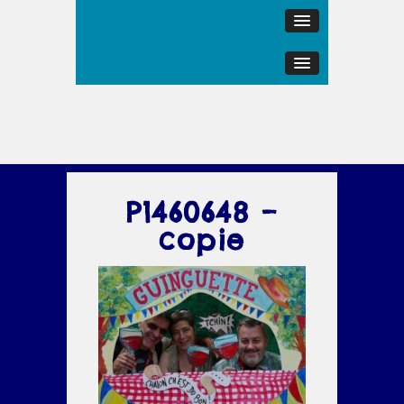
P1460648 –
copie