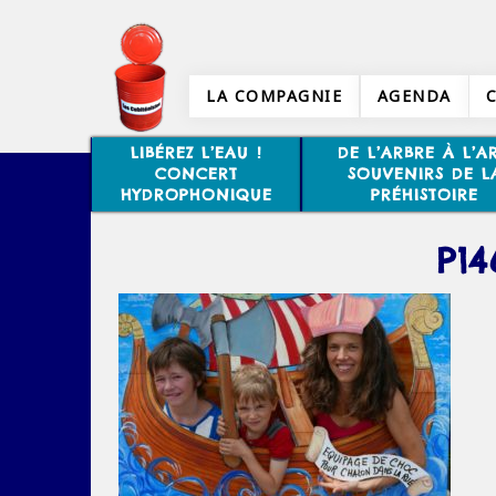
LA COMPAGNIE
AGENDA
LIBÉREZ L’EAU !
DE L’ARBRE À L’AR
CONCERT
SOUVENIRS DE L
HYDROPHONIQUE
PRÉHISTOIRE
P14