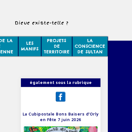
Dieue existe-telle ?
DE LA
PROJETS
LA
LES
E
DE
CONSCIENCE
MANIFS
IENNE
TERRITOIRE
DE SULTAN
également sous la rubrique
La Cubipostale Bons Baisers d’Orly
en Fête 7 juin 2026