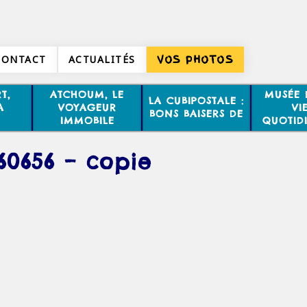
CONTACT
ACTUALITÉS
VOS PHOTOS
T,
ATCHOUM, LE
MUSÉE 
LA CUBIPOSTALE :
A
VOYAGEUR
VI
BONS BAISERS DE
IMMOBILE
QUOTID
60656 – copie