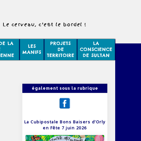
Le cerveau, c’est le bordel !
DE LA
PROJETS
LA
LES
E
DE
CONSCIENCE
MANIFS
IENNE
TERRITOIRE
DE SULTAN
également sous la rubrique
La Cubipostale Bons Baisers d’Orly
en Fête 7 juin 2026