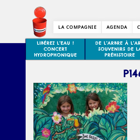
LA COMPAGNIE
AGENDA
LIBÉREZ L’EAU !
DE L’ARBRE À L’AR
CONCERT
SOUVENIRS DE L
HYDROPHONIQUE
PRÉHISTOIRE
P14