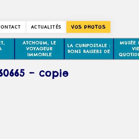
CONTACT
ACTUALITÉS
VOS PHOTOS
T,
ATCHOUM, LE
MUSÉE 
LA CUBIPOSTALE :
A
VOYAGEUR
VI
BONS BAISERS DE
IMMOBILE
QUOTID
60665 – copie