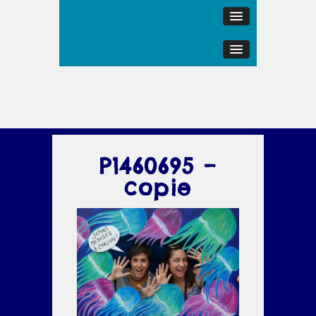
P1460695 –
copie