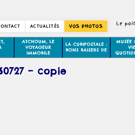
Le poi
CONTACT
ACTUALITÉS
VOS PHOTOS
T,
ATCHOUM, LE
MUSÉE 
LA CUBIPOSTALE :
A
VOYAGEUR
VI
BONS BAISERS DE
IMMOBILE
QUOTID
60727 – copie