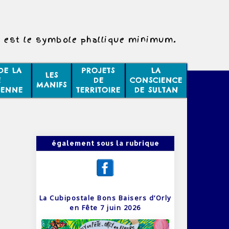
l est le symbole phallique minimum.
DE LA
PROJETS
LA
LES
E
DE
CONSCIENCE
MANIFS
IENNE
TERRITOIRE
DE SULTAN
également sous la rubrique
La Cubipostale Bons Baisers d’Orly
en Fête 7 juin 2026