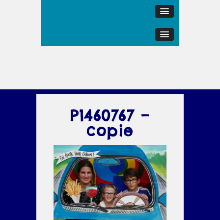
P1460767 –
copie