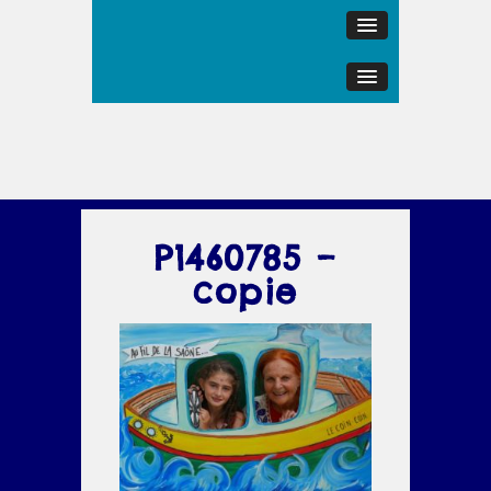
P1460785 –
copie