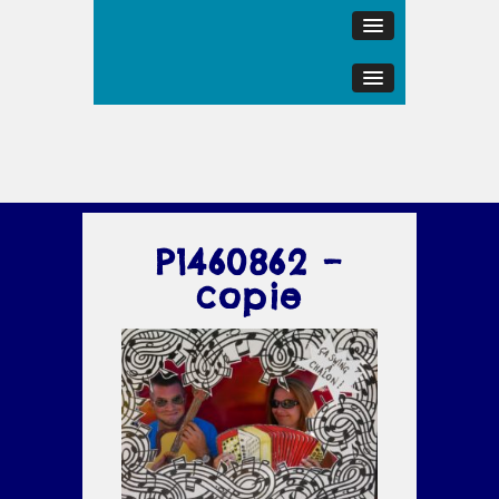
P1460862 –
copie