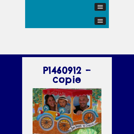
P1460912 –
copie