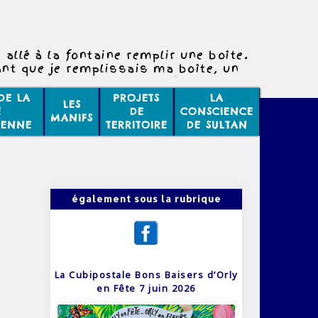
 allé à la fontaine remplir une boîte.
nt que je remplissais ma boîte, un
e plantait un poteau à côté de la
fontaine.
DE LA
PROJETS
LA
LES
vous étonne pas que deux évènements
E
DE
CONSCIENCE
MANIFS
ifférents puissent se passer en même
IENNE
TERRITOIRE
DE SULTAN
temps ?
également sous la rubrique
La Cubipostale Bons Baisers d’Orly
en Fête 7 juin 2026