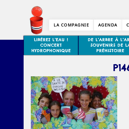
LA COMPAGNIE
AGENDA
LIBÉREZ L’EAU !
DE L’ARBRE À L’AR
CONCERT
SOUVENIRS DE L
HYDROPHONIQUE
PRÉHISTOIRE
P14