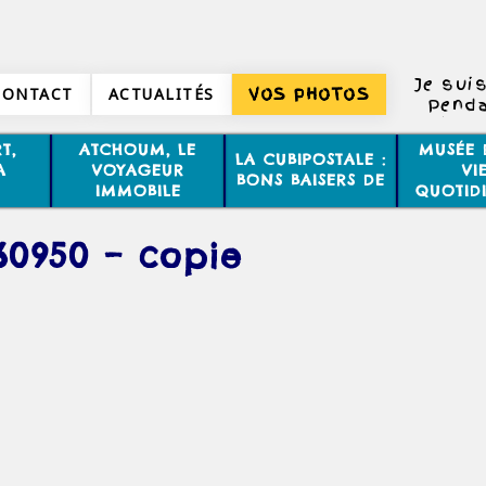
Je suis
CONTACT
ACTUALITÉS
VOS PHOTOS
Penda
homm
T,
ATCHOUM, LE
MUSÉE 
LA CUBIPOSTALE :
Ca ne 
A
VOYAGEUR
VI
BONS BAISERS DE
aussi d
IMMOBILE
QUOTID
60950 – copie