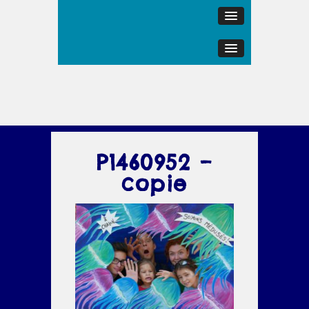
P1460952 –
copie