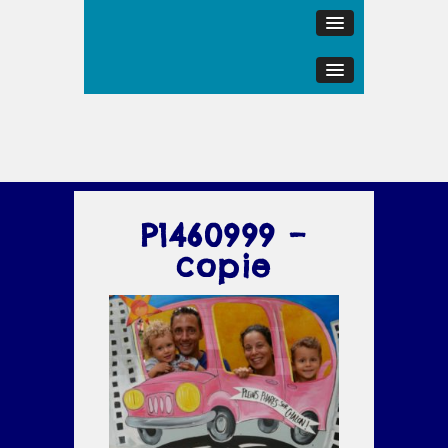
P1460999 –
copie