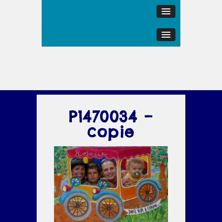
P1470034 –
copie