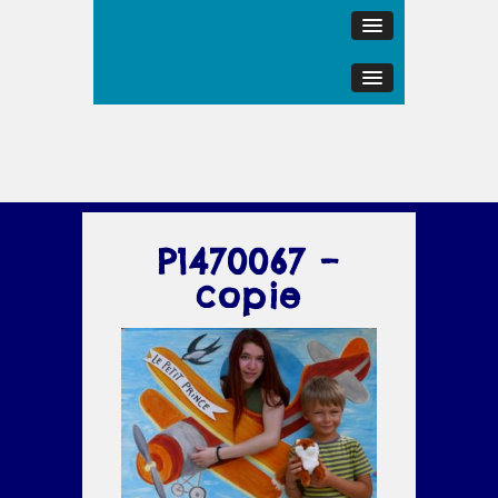
P1470067 –
copie