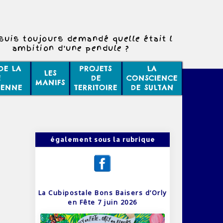
suis toujours demandé quelle était l
ambition d'une pendule ?
DE LA
PROJETS
LA
LES
E
DE
CONSCIENCE
MANIFS
IENNE
TERRITOIRE
DE SULTAN
également sous la rubrique
La Cubipostale Bons Baisers d’Orly
en Fête 7 juin 2026