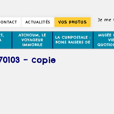
Je me 
CONTACT
ACTUALITÉS
VOS PHOTOS
T,
ATCHOUM, LE
MUSÉE 
LA CUBIPOSTALE :
A
VOYAGEUR
VI
BONS BAISERS DE
IMMOBILE
QUOTID
70103 – copie