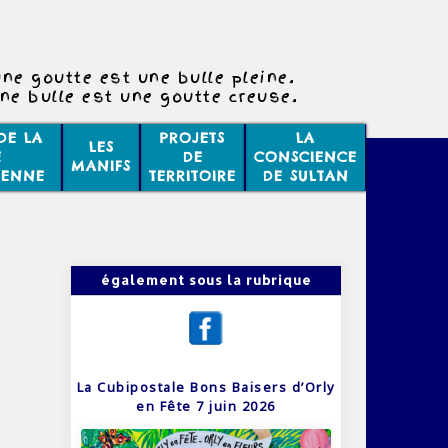
ne goutte est une bulle pleine.
ne bulle est une goutte creuse.
DE LA
PROJETS
LA
LES
E
DE
CONSCIENCE
MANIFS
IENNE
TERRITOIRE
DE SULTAN
également sous la rubrique
La Cubipostale Bons Baisers d’Orly
en Fête 7 juin 2026