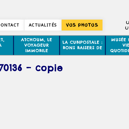
U
CONTACT
ACTUALITÉS
VOS PHOTOS
U
T,
ATCHOUM, LE
MUSÉE 
LA CUBIPOSTALE :
A
VOYAGEUR
VI
BONS BAISERS DE
IMMOBILE
QUOTID
470136 – copie