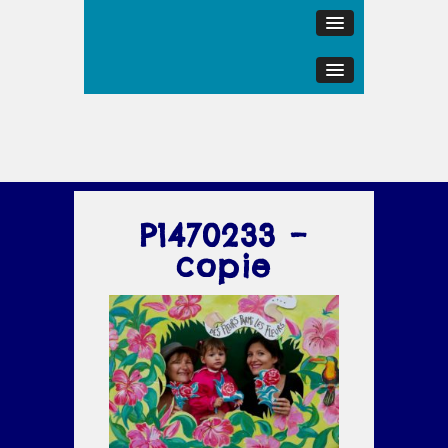
P1470233 –
copie