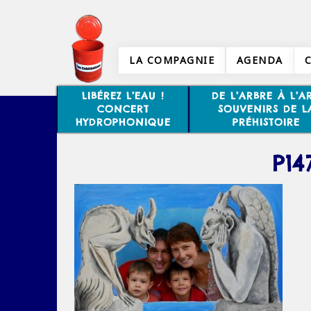
LA COMPAGNIE
AGENDA
LIBÉREZ L’EAU !
DE L’ARBRE À L’AR
CONCERT
SOUVENIRS DE L
HYDROPHONIQUE
PRÉHISTOIRE
P14