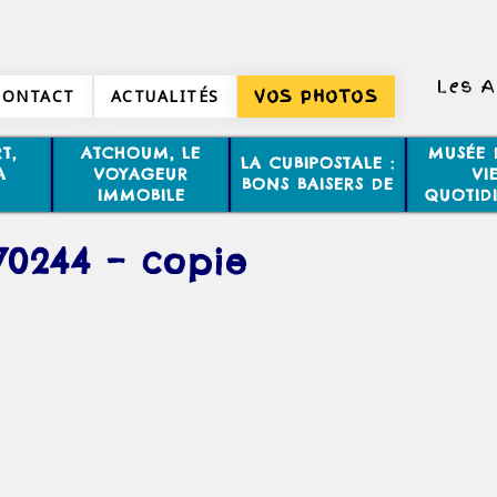
Les A
CONTACT
ACTUALITÉS
VOS PHOTOS
T,
ATCHOUM, LE
MUSÉE 
LA CUBIPOSTALE :
A
VOYAGEUR
VI
BONS BAISERS DE
IMMOBILE
QUOTID
70244 – copie