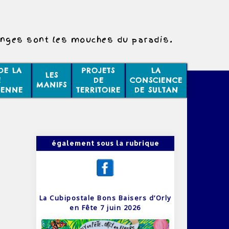
nges sont les mouches du paradis.
DE LA
PROJETS
LA
LES
E
DE
CONSCIENCE
MANIFS
IENNE
TERRITOIRE
DE SULTAN
également sous la rubrique
La Cubipostale Bons Baisers d’Orly
en Fête 7 juin 2026