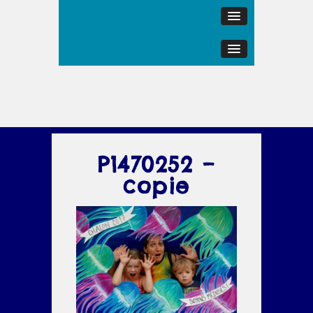
P1470252 –
copie