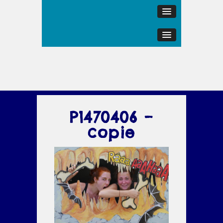
P1470406 –
copie