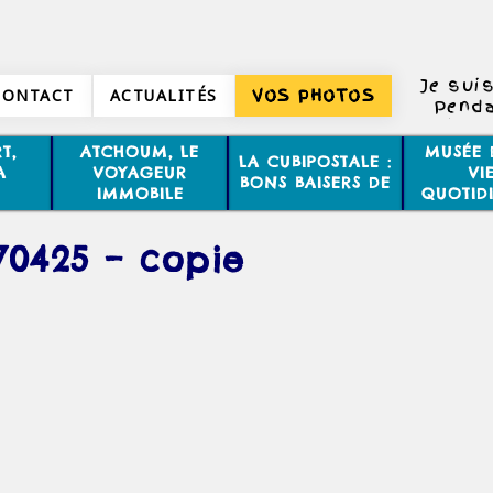
Je suis
CONTACT
ACTUALITÉS
VOS PHOTOS
Penda
homm
T,
ATCHOUM, LE
MUSÉE 
LA CUBIPOSTALE :
Ca ne 
A
VOYAGEUR
VI
BONS BAISERS DE
aussi d
IMMOBILE
QUOTID
70425 – copie