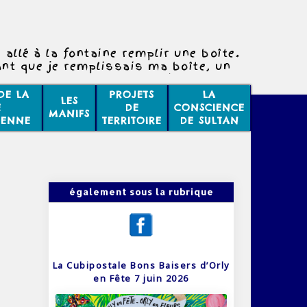
 allé à la fontaine remplir une boîte.
nt que je remplissais ma boîte, un
e plantait un poteau à côté de la
fontaine.
DE LA
PROJETS
LA
LES
vous étonne pas que deux évènements
E
DE
CONSCIENCE
MANIFS
ifférents puissent se passer en même
IENNE
TERRITOIRE
DE SULTAN
temps ?
également sous la rubrique
La Cubipostale Bons Baisers d’Orly
en Fête 7 juin 2026