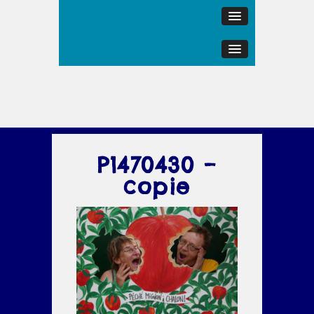
P1470430 –
copie