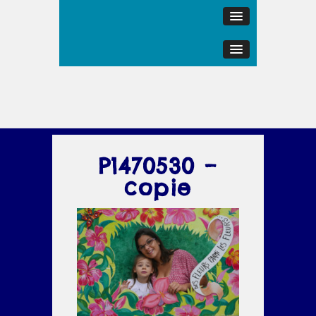
P1470530 –
copie