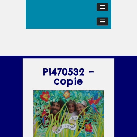
P1470532 –
copie