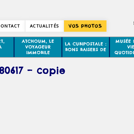
CONTACT
ACTUALITÉS
VOS PHOTOS
T,
ATCHOUM, LE
MUSÉE 
LA CUBIPOSTALE :
A
VOYAGEUR
VI
BONS BAISERS DE
IMMOBILE
QUOTID
480617 – copie