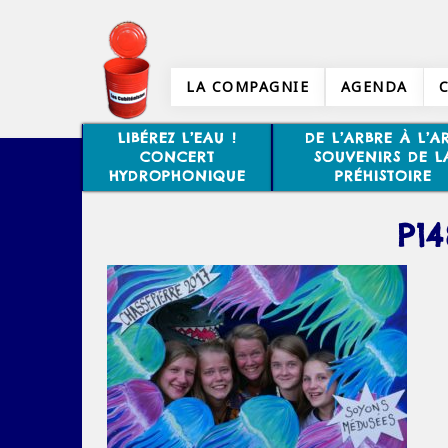
LA COMPAGNIE
AGENDA
LIBÉREZ L’EAU !
DE L’ARBRE À L’AR
CONCERT
SOUVENIRS DE L
HYDROPHONIQUE
PRÉHISTOIRE
P1