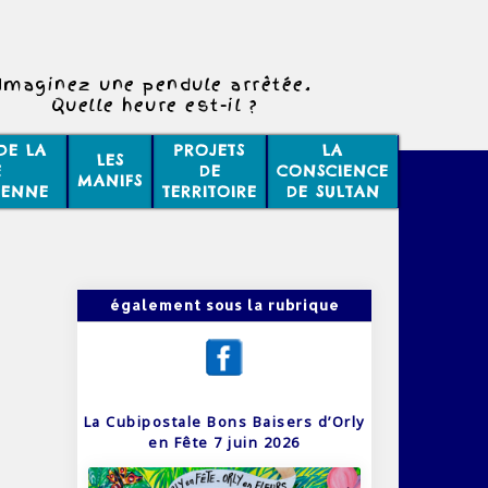
Imaginez une pendule arrêtée.
Quelle heure est-il ?
DE LA
PROJETS
LA
LES
E
DE
CONSCIENCE
MANIFS
IENNE
TERRITOIRE
DE SULTAN
également sous la rubrique
La Cubipostale Bons Baisers d’Orly
en Fête 7 juin 2026