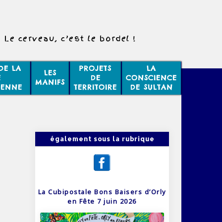
Le cerveau, c’est le bordel !
DE LA
PROJETS
LA
LES
E
DE
CONSCIENCE
MANIFS
IENNE
TERRITOIRE
DE SULTAN
également sous la rubrique
La Cubipostale Bons Baisers d’Orly
en Fête 7 juin 2026