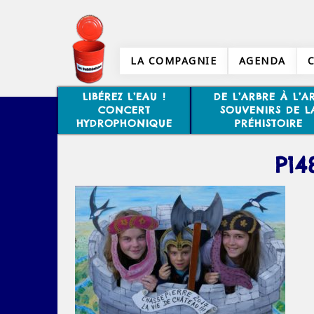
LA COMPAGNIE
AGENDA
LIBÉREZ L’EAU !
DE L’ARBRE À L’AR
CONCERT
SOUVENIRS DE L
HYDROPHONIQUE
PRÉHISTOIRE
P14