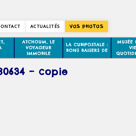
CONTACT
ACTUALITÉS
VOS PHOTOS
T,
ATCHOUM, LE
MUSÉE 
LA CUBIPOSTALE :
A
VOYAGEUR
VI
BONS BAISERS DE
IMMOBILE
QUOTID
80634 – copie