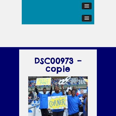
DSC00973 –
copie