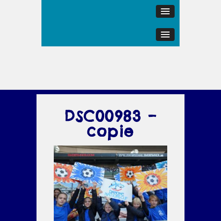
DSC00983 –
copie