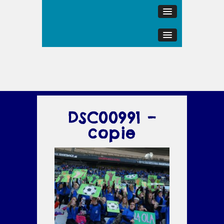
DSC00991 –
copie