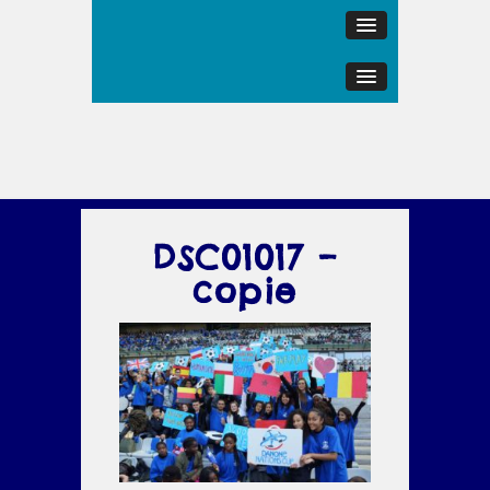
DSC01017 –
copie