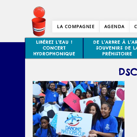
LA COMPAGNIE
AGENDA
LIBÉREZ L’EAU !
DE L’ARBRE À L’AR
CONCERT
SOUVENIRS DE L
HYDROPHONIQUE
PRÉHISTOIRE
DSC