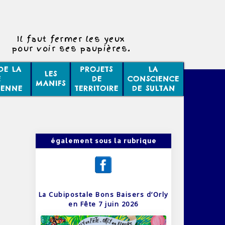
Il faut fermer les yeux
pour voir ses paupières.
DE LA
PROJETS
LA
LES
E
DE
CONSCIENCE
MANIFS
IENNE
TERRITOIRE
DE SULTAN
également sous la rubrique
La Cubipostale Bons Baisers d’Orly
en Fête 7 juin 2026