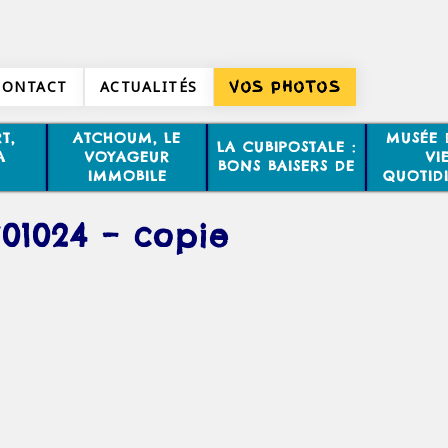
CONTACT
ACTUALITÉS
VOS PHOTOS
T,
ATCHOUM, LE
MUSÉE 
LA CUBIPOSTALE :
A
VOYAGEUR
VI
BONS BAISERS DE
IMMOBILE
QUOTID
01024 – copie