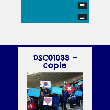
DSC01033 –
copie