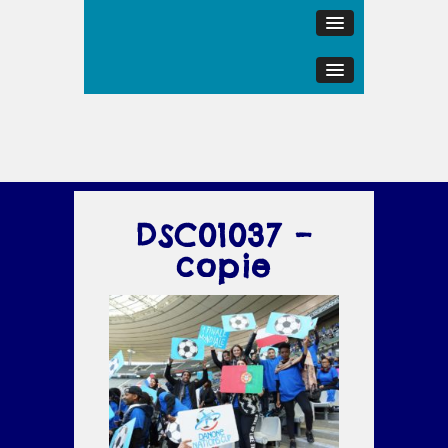
DSC01037 –
copie