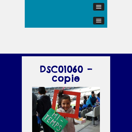
DSC01060 –
copie