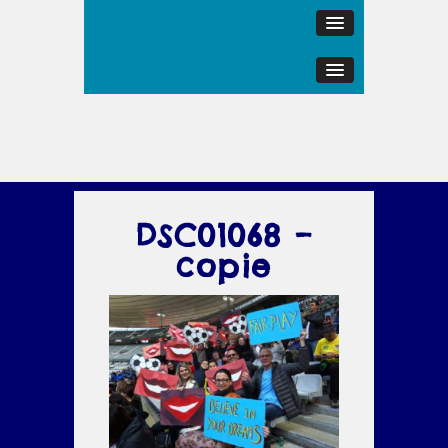
DSC01068 –
copie