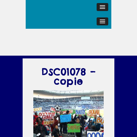
DSC01078 –
copie