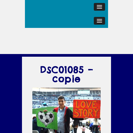
DSC01085 –
copie