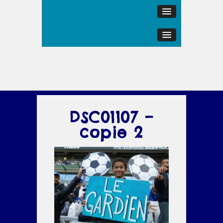
DSC01107 –
copie 2