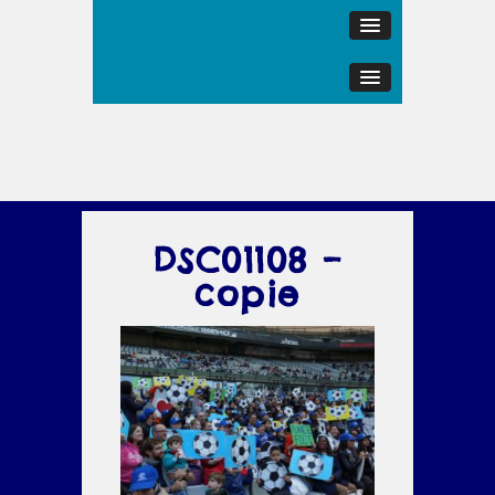
DSC01108 –
copie