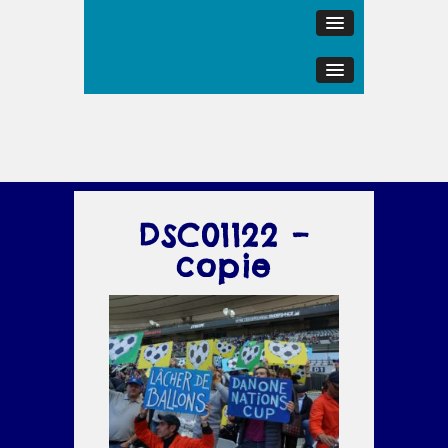
DSC01122 –
copie