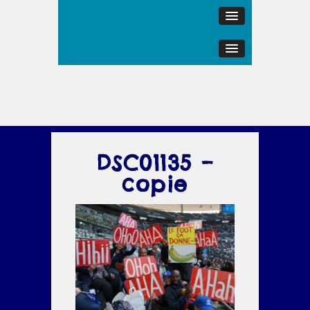
DSC01135 –
copie