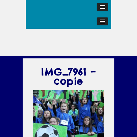
IMG_7961 –
copie