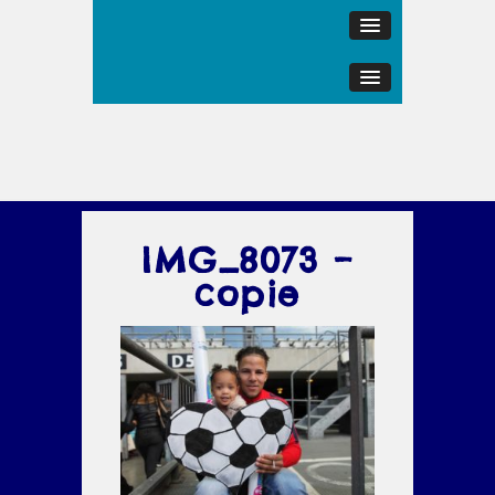
IMG_8073 –
copie