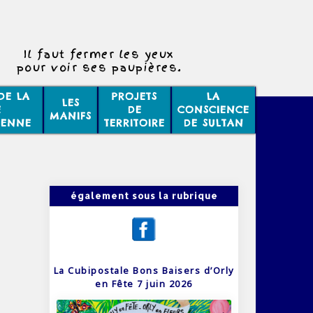
Il faut fermer les yeux
pour voir ses paupières.
DE LA
PROJETS
LA
LES
E
DE
CONSCIENCE
MANIFS
IENNE
TERRITOIRE
DE SULTAN
également sous la rubrique
La Cubipostale Bons Baisers d’Orly
en Fête 7 juin 2026