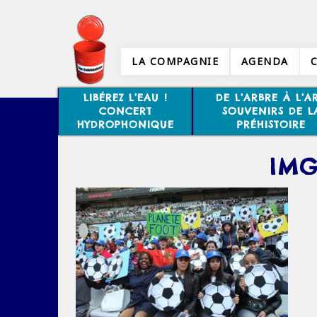
LA COMPAGNIE
AGENDA
LIBÉREZ L’EAU !
DE L’ARBRE À L’AR
CONCERT
SOUVENIRS DE L
HYDROPHONIQUE
PRÉHISTOIRE
IMG