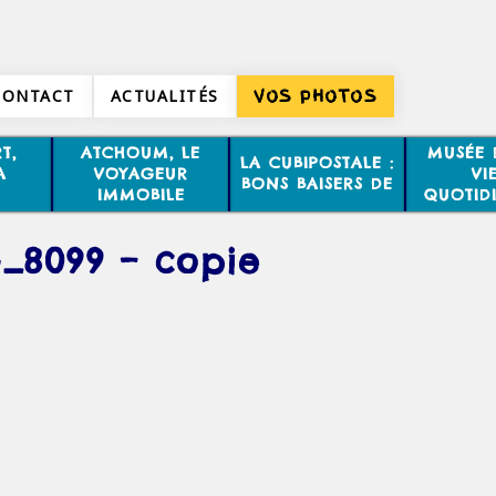
CONTACT
ACTUALITÉS
VOS PHOTOS
T,
ATCHOUM, LE
MUSÉE 
LA CUBIPOSTALE :
A
VOYAGEUR
VI
BONS BAISERS DE
IMMOBILE
QUOTID
_8099 – copie