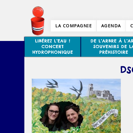
LA COMPAGNIE
AGENDA
LIBÉREZ L’EAU !
DE L’ARBRE À L’AR
CONCERT
SOUVENIRS DE L
HYDROPHONIQUE
PRÉHISTOIRE
DS