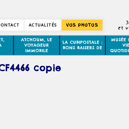
J
CONTACT
ACTUALITÉS
VOS PHOTOS
et 
T,
ATCHOUM, LE
MUSÉE 
LA CUBIPOSTALE :
A
VOYAGEUR
VI
BONS BAISERS DE
IMMOBILE
QUOTID
CF4466 copie