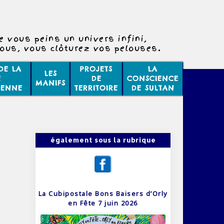
e vous peins un univers infini,
vous, vous clôturez vos pelouses.
Vie de papa/Les paroles
DE LA
PROJETS
LA
LES
6060/50
E
DE
CONSCIENCE
MANIFS
IENNE
TERRITOIRE
DE SULTAN
également sous la rubrique
La Cubipostale Bons Baisers d’Orly
en Fête 7 juin 2026