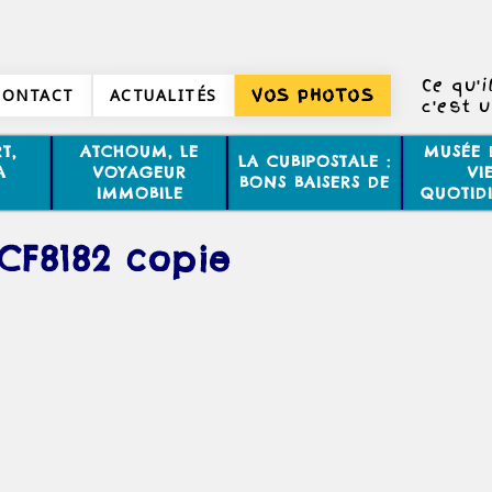
Ce qu'i
CONTACT
ACTUALITÉS
VOS PHOTOS
c'est 
l'éte
T,
ATCHOUM, LE
MUSÉE 
LA CUBIPOSTALE :
A
VOYAGEUR
VI
BONS BAISERS DE
IMMOBILE
QUOTID
CF8182 copie