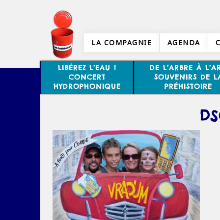
LA COMPAGNIE
AGENDA
LIBÉREZ L’EAU !
DE L’ARBRE À L’AR
CONCERT
SOUVENIRS DE L
HYDROPHONIQUE
PRÉHISTOIRE
DS