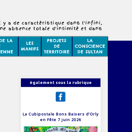
l y a de caractéristique dans l'infini,
une absence totale d'intimité et dans
rnité une absence totale d'horaires..
DE LA
PROJETS
LA
LES
E
DE
CONSCIENCE
MANIFS
IENNE
TERRITOIRE
DE SULTAN
également sous la rubrique
La Cubipostale Bons Baisers d’Orly
en Fête 7 juin 2026