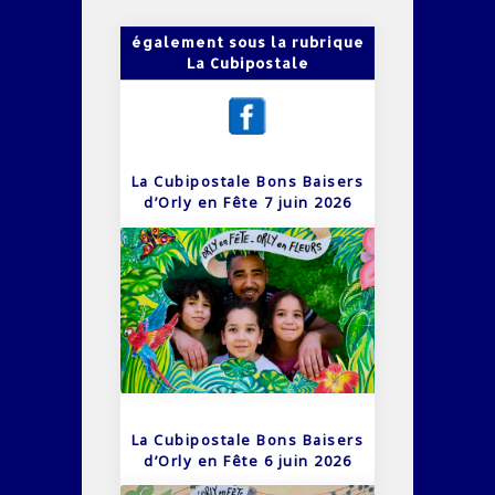
également sous la rubrique
La Cubipostale
La Cubipostale Bons Baisers
d’Orly en Fête 7 juin 2026
La Cubipostale Bons Baisers
d’Orly en Fête 6 juin 2026