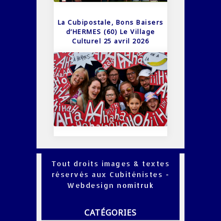
La Cubipostale, Bons Baisers
d’HERMES (60) Le Village
Culturel 25 avril 2026
Tout droits images & textes
réservés aux Cubiténistes -
Webdesign
nomitruk
CATÉGORIES