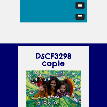
DSCF3298
copie